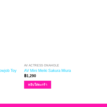
AV ACTRESS ONAHOLE
AV 
owjob Toy
AV Mini Meiki Sakura Miura
AV M
฿
1,290
฿
1,
หยิบใส่ตะกร้า
หย