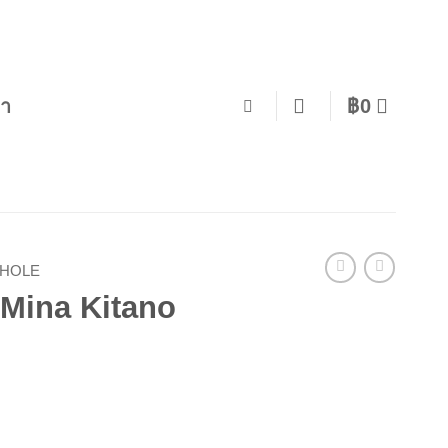
รา
฿
0
AHOLE
 Mina Kitano