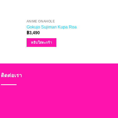
ANIME ONAHOLE
ANI
Gokujo Sujiman Kupa Roa
Suj
฿
3,490
฿
2,
หยิบใส่ตะกร้า
หย
ติดต่อเรา