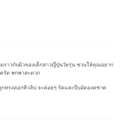
นุ่มราวกับผิวของเด็กสาวญี่ปุ่นวัยรุ่น ชวนให้คุณอยาก
ทัดรัด พกพาสะดวก
ดลูกทรงดอกทิวลิป จะค่อยๆ รัดและบีบอัดองคชาต