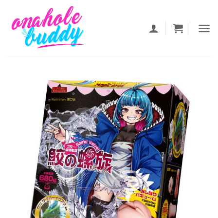
ข้าม
ไป
ยัง
เนื้อหา