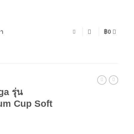
รา
฿
0
a รุ่น
um Cup Soft