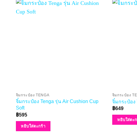
จิ๋มกระป๋อง TENGA
จิ๋มกระป๋อง 
จิ๋มกระป๋อง Tenga รุ่น Air Cushion Cup
จิ๋มกระป๋อง
Soft
฿
649
฿
595
หยิบใส่ตะก
หยิบใส่ตะกร้า