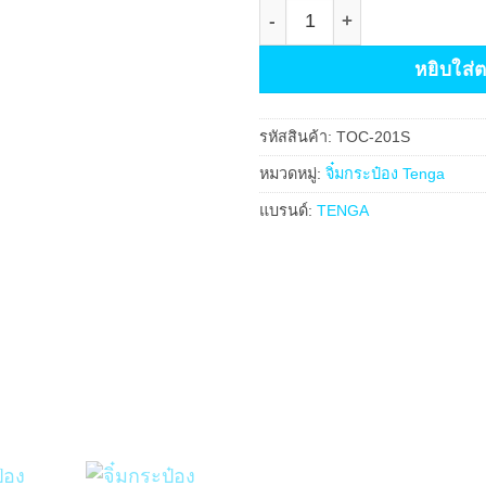
จำนวน จิ๋มกระป๋อง Tenga รุ่น
หยิบใส่
รหัสสินค้า:
TOC-201S
หมวดหมู่:
จิ๋มกระป๋อง Tenga
แบรนด์:
TENGA