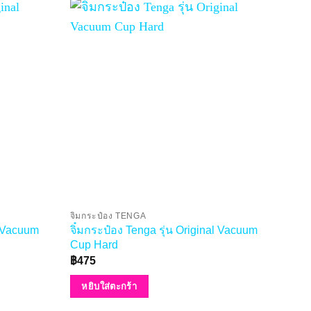
จิ๋มกระป๋อง TENGA
จิ๋ม
l Vacuum
จิ๋มกระป๋อง Tenga รุ่น Original Vacuum
จิ๋ม
Cup Hard
฿
52
฿
475
หย
หยิบใส่ตะกร้า