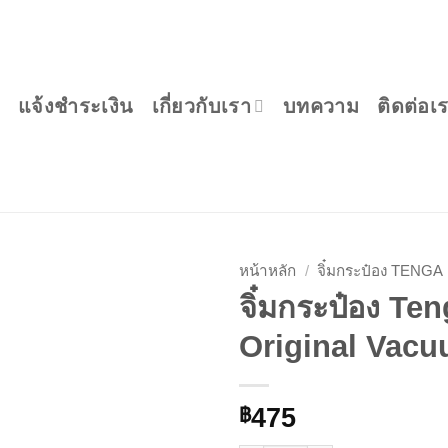
แจ้งชำระเงิน
เกี่ยวกับเรา
บทความ
ติดต่อเ
หน้าหลัก
/
จิ๋มกระป๋อง TENGA
จิ๋มกระป๋อง Teng
Original Vacu
475
฿