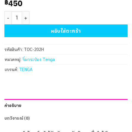
450
฿
จำนวน จิ๋มกระป๋อง Tenga รุ่น Squeeze Tube Cup Hard ชิ้น
หยิบใส่ตะกร้า
รหัสสินค้า:
TOC-202H
หมวดหมู่:
จิ๋มกระป๋อง Tenga
แบรนด์:
TENGA
คำอธิบาย
บทวิจารณ์ (0)