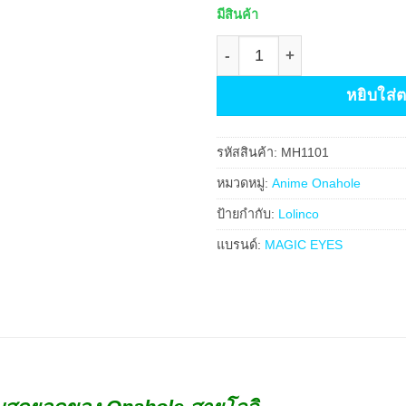
บน
การให้
มีสินค้า
คะแนน
ของลูกค้า
จำนวน Sujiman Kupa Lolinco
หยิบใส่
รหัสสินค้า:
MH1101
หมวดหมู่:
Anime Onahole
ป้ายกำกับ:
Lolinco
แบรนด์:
MAGIC EYES