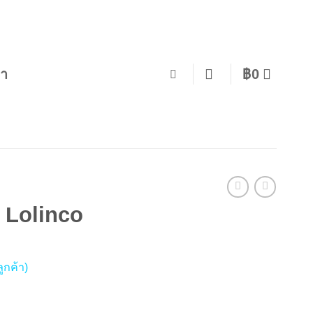
รา
฿
0
 Lolinco
ูกค้า)