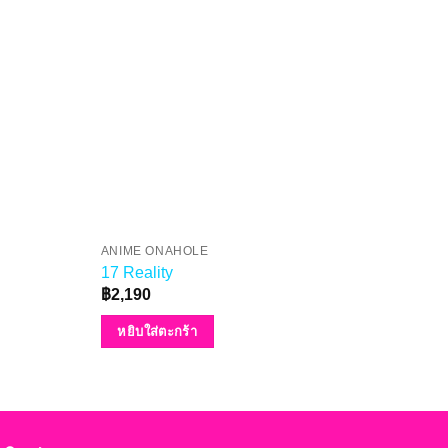
ANIME ONAHOLE
ANI
17 Reality
Gok
฿
2,190
฿
3,
หยิบใส่ตะกร้า
หย